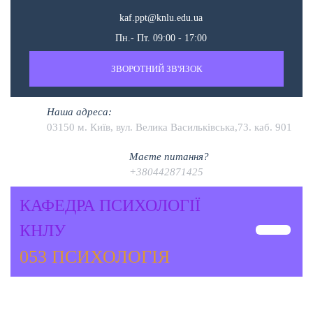
kaf.ppt@knlu.edu.ua
Пн.- Пт. 09:00 - 17:00
ЗВОРОТНИЙ ЗВ'ЯЗОК
Наша адреса:
03150 м. Київ, вул. Велика Васильківська,73. каб. 901
Маєте питання?
+380442871425
КАФЕДРА ПСИХОЛОГІЇ
КНЛУ
053 ПСИХОЛОГІЯ