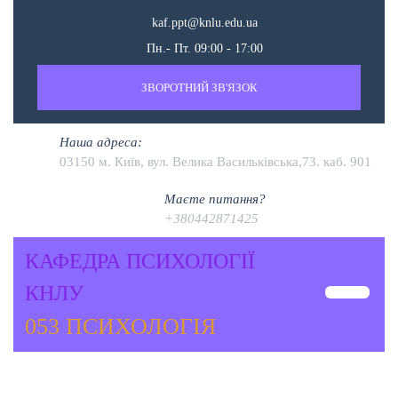
kaf.ppt@knlu.edu.ua
Пн.- Пт. 09:00 - 17:00
ЗВОРОТНИЙ ЗВ'ЯЗОК
Наша адреса:
03150 м. Київ, вул. Велика Васильківська,73. каб. 901
Маєте питання?
+380442871425
КАФЕДРА ПСИХОЛОГІЇ
КНЛУ
053 ПСИХОЛОГІЯ