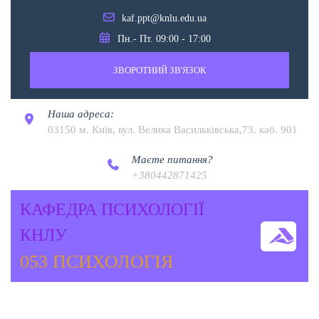
kaf.ppt@knlu.edu.ua
Пн.- Пт. 09:00 - 17:00
ЗВОРОТНИЙ ЗВ'ЯЗОК
Наша адреса:
03150 м. Київ, вул. Велика Васильківська,73. каб. 901
Маєте питання?
+380442871425
КАФЕДРА ПСИХОЛОГІЇ
КНЛУ
053 ПСИХОЛОГІЯ