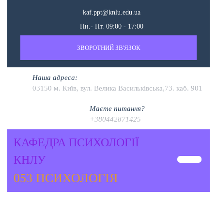
kaf.ppt@knlu.edu.ua
Пн.- Пт. 09:00 - 17:00
ЗВОРОТНИЙ ЗВ'ЯЗОК
Наша адреса:
03150 м. Київ, вул. Велика Васильківська,73. каб. 901
Маєте питання?
+380442871425
КАФЕДРА ПСИХОЛОГІЇ
КНЛУ
053 ПСИХОЛОГІЯ